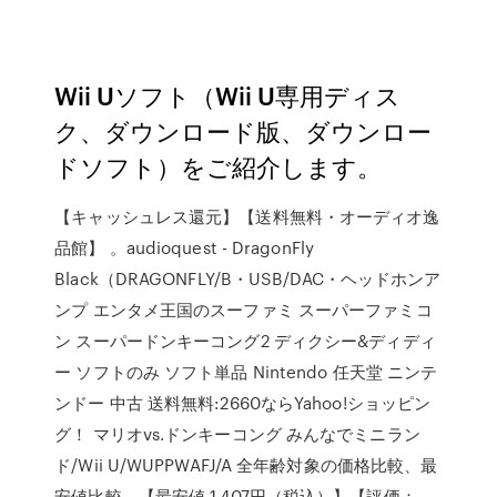
Wii Uソフト（Wii U専用ディス
ク、ダウンロード版、ダウンロー
ドソフト）をご紹介します。
【キャッシュレス還元】【送料無料・オーディオ逸
品館】 。audioquest - DragonFly
Black（DRAGONFLY/B・USB/DAC・ヘッドホンア
ンプ エンタメ王国のスーファミ スーパーファミコ
ン スーパードンキーコング2 ディクシー&ディディ
ー ソフトのみ ソフト単品 Nintendo 任天堂 ニンテ
ンドー 中古 送料無料:2660ならYahoo!ショッピン
グ！ マリオvs.ドンキーコング みんなでミニラン
ド/Wii U/WUPPWAFJ/A 全年齢対象の価格比較、最
安値比較。【最安値 1,407円（税込）】【評価：