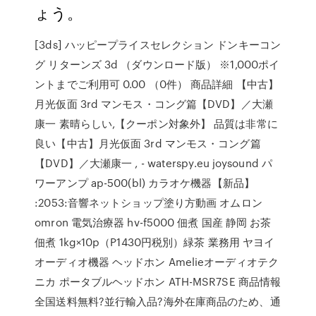
ょう。
[3ds] ハッピープライスセレクション ドンキーコン
グ リターンズ 3d （ダウンロード版） ※1,000ポイ
ントまでご利用可 0.00 （0件） 商品詳細 【中古】
月光仮面 3rd マンモス・コング篇【DVD】／大瀬
康一 素晴らしい,【クーポン対象外】 品質は非常に
良い【中古】月光仮面 3rd マンモス・コング篇
【DVD】／大瀬康一 , - waterspy.eu joysound パ
ワーアンプ ap-500(bl) カラオケ機器【新品】
:2053:音響ネットショップ塗り方動画 オムロン
omron 電気治療器 hv-f5000 佃煮 国産 静岡 お茶
佃煮 1kg×10p（P1430円税別）緑茶 業務用 ヤヨイ
オーディオ機器 ヘッドホン Amelieオーディオテク
ニカ ポータブルヘッドホン ATH-MSR7SE 商品情報
全国送料無料?並行輸入品?海外在庫商品のため、通