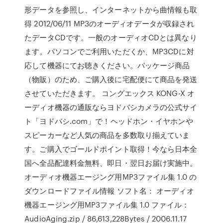
形データを参照し、インターネットから曲情報も取
得 2012/06/11 MP3のオーディオデータが収録され
たデータCDです。一般のオーディオCDとは異なり
ます。パソコンでご利用いただくか、MP3CDに対
応して機器にてお聴きください。パッケージ商品
（物販）のため、ご購入後に宅配便にて商品を発送
させていただきます。 コングエックス KONG-X オ
ーディオ機器の通販ならヨドバシカメラの公式サイ
ト「ヨドバシ.com」で！ヘッドホン・イヤホンや
スピーカーなど人気の商品を多数取り揃えていま
す。ご購入でゴールドポイント取得！今なら日本全
国へ全品配達料金無料、即日・翌日お届け実施中。
オーディオ機器エージング用MP3ファイル集 1.0 の
ダウンロードファイル情報 ソフト名： オーディオ
機器エージング用MP3ファイル集 1.0 ファイル：
AudioAging.zip / 86,613,228Bytes / 2006.11.17