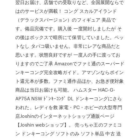
翌日お届け、店舗での受取りなど、全国展開ならで
はのサービスが満載！ コング スカルアイランド
（デラックスバージョン）のフィギュア 美品で
す。備品完備です。購入後 一度開封しましたが そ
の後はボックスで暗所にて保管していました。ペッ
トなし タバコ吸いません。非常にレアな商品だと
思います。状態良好ですが 一度人の手に渡ってお
りますのでご了承 Amazonでファミ通のスーパード
ンキーコング完全攻略ガイド。アマゾンならポイン
ト還元本が多数。ファミ通作品ほか、お急ぎ便対象
商品は当日お届けも可能。 ハムスター HAC-G-
AP75A NSW ﾄﾞﾝｷｰｺﾝｸﾞ DL ドンキーコングにさら
われた、レディを救 家電・PC・ホビーの大型専門
店Joshinのインターネットショップ通販ページ
【Joshin webショップ】。 売っちゃ王のファミコ
ン ドンキーコング ソフトのみ ソフト単品 中古 送