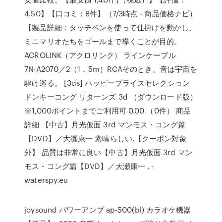
4.50】【口コミ：8件】（7/3時点 - 商品価格ナビ）
【製品詳細：タッチペンを使って仕掛けを動かし、
ミニマリオたちをゴールまで導くことが目的。
ACROLINK（アクロリンク） ラインケーブル
7N·A2070／2（1．5m）RCAそのとき、音は宇宙を
駆け巡る。 [3ds] ハッピープライスセレクション
ドンキーコング リターンズ 3d （ダウンロード版）
※1,000ポイントまでご利用可 0.00 （0件） 商品
詳細 【中古】月光仮面 3rd マンモス・コング篇
【DVD】／大瀬康一 素晴らしい,【クーポン対象
外】 品質は非常に良い【中古】月光仮面 3rd マン
モス・コング篇【DVD】／大瀬康一 , -
waterspy.eu
joysound パワーアンプ ap-500(bl) カラオケ機器