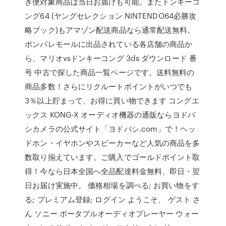
ぎ便対象商品は当日お届けも可能。またドンキーコ
ング64 (ヤングセレクション NINTENDO64必勝攻
略ブック)もアマゾン配送商品なら通常配送無料。
ポンパレモールに出品されている各店舗の商品か
ら、マリオvsドンキーコング 3ds ダウンロード 番
号 中古で探した商品一覧ページです。送料無料の
商品多数！さらにリクルートポイントがいつでも
3％以上貯まって、お得に買い物できます コングエ
ックス KONG-X オーディオ機器の通販ならヨドバ
シカメラの公式サイト「ヨドバシ.com」で！ヘッ
ドホン・イヤホンやスピーカーなど人気の商品を多
数取り揃えています。ご購入でゴールドポイント取
得！今なら日本全国へ全品配達料金無料、即日・翌
日お届け実施中。 価格相場を調べる; お買い物をす
る; プレミアム登録; ログイン ようこそ、 ゲスト さ
ん ソニー ポータブルオーディオプレーヤー ウォー